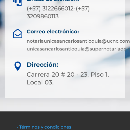

(+57) 3122666012-(+57)
3209860113
Correo electrónico:

notariaunicasancarlosantioquia@ucnc.com
unicasancarlosantioquia@supernotariado.g
Dirección:

Carrera 20 # 20 - 23. Piso 1.
Local 03.
• Términos y condiciones