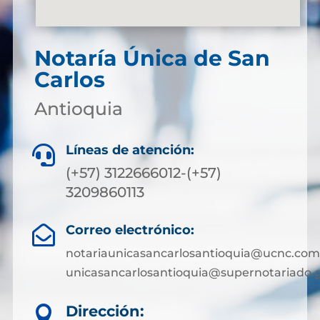
Notaría Única de San
Carlos
Antioquia
Líneas de atención:

(+57) 3122666012-(+57)
3209860113
Correo electrónico:

notariaunicasancarlosantioquia@ucnc.com
unicasancarlosantioquia@supernotariado.g
Dirección:
