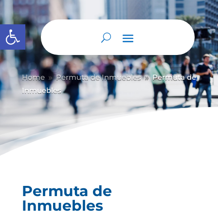
Abrir barra de herramientas
Home
Permuta de Inmuebles
Permuta de
9
9
Inmuebles
Permuta de
Inmuebles