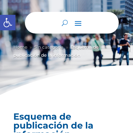
Abrir barra de herramientas
Home
Sin categoría
Esquema de
9
9
publicación de la información
Esquema de
publicación de la