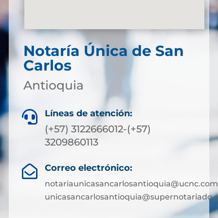
Notaría Única de San
Carlos
Antioquia
Líneas de atención:

(+57) 3122666012-(+57)
3209860113
Correo electrónico:

notariaunicasancarlosantioquia@ucnc.com
unicasancarlosantioquia@supernotariado.g