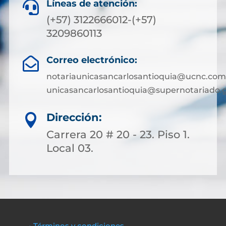
Líneas de atención:

(+57) 3122666012-(+57)
3209860113
Correo electrónico:

notariaunicasancarlosantioquia@ucnc.com
unicasancarlosantioquia@supernotariado.g
Dirección:

Carrera 20 # 20 - 23. Piso 1.
Local 03.
• Términos y condiciones