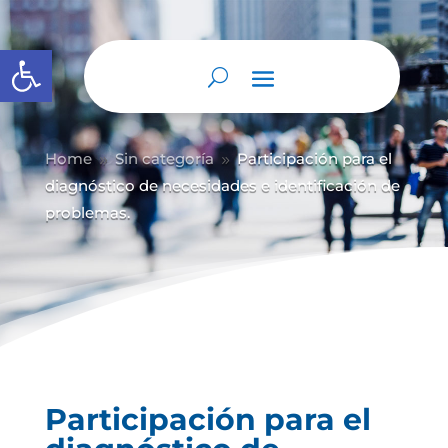
Abrir barra de herramientas
Home
Sin categoría
Participación para el
9
9
diagnóstico de necesidades e identificación de
problemas.
Participación para el