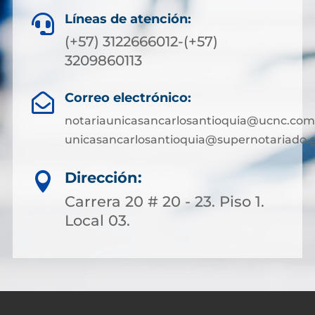
Líneas de atención:

(+57) 3122666012-(+57)
3209860113
Correo electrónico:

notariaunicasancarlosantioquia@ucnc.com
unicasancarlosantioquia@supernotariado.g
Dirección:

Carrera 20 # 20 - 23. Piso 1.
Local 03.