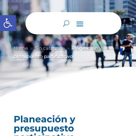
Abrir barra de herramientas
Home
Sin categoría
Planeación y
9
9
presupuesto participativo.
Planeación y
presupuesto