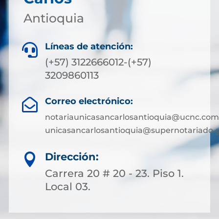
Antioquia
Líneas de atención:

(+57) 3122666012-(+57)
3209860113
Correo electrónico:

notariaunicasancarlosantioquia@ucnc.com
unicasancarlosantioquia@supernotariado.g
Dirección:

Carrera 20 # 20 - 23. Piso 1.
Local 03.