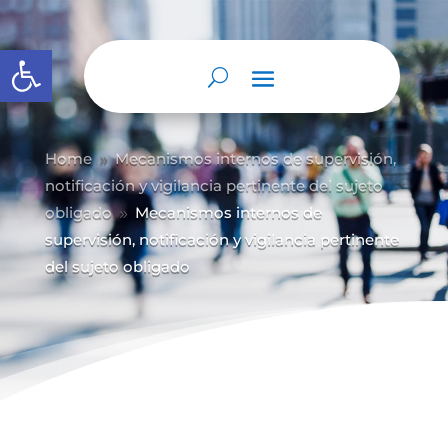
Abrir barra de herramientas
Home
Mecanismos internos de supervisión,
9
notificación y vigilancia pertinente del sujeto
obligado
Mecanismos internos de
9
supervisión, notificación y vigilancia pertinente
del sujeto obligado