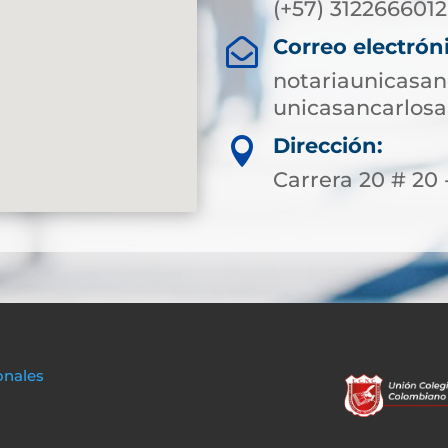
(+57) 3122666012
Correo electrón

notariaunicasa
unicasancarlosa
Dirección:

Carrera 20 # 20 -
onales