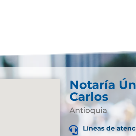
Notaría Ún
Carlos
Antioquia
Líneas de atenc
