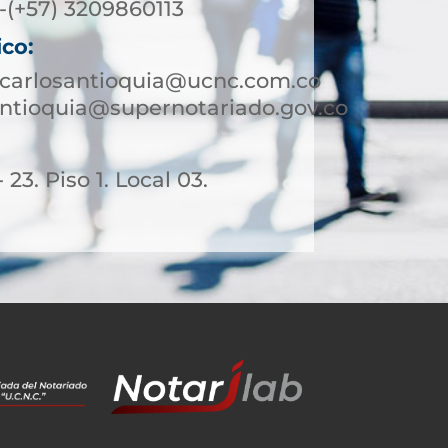
-(+57) 3209860113
ico:
ncarlosantioquia@ucnc.com.co
ntioquia@supernotariado.gov.co
 23. Piso 1. Local 03.