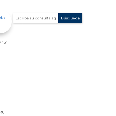
cia
ar y
s,