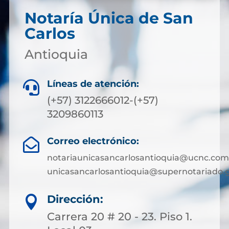
Notaría Única de San
Carlos
Antioquia
Líneas de atención:

(+57) 3122666012-(+57)
3209860113
Correo electrónico:

notariaunicasancarlosantioquia@ucnc.com
unicasancarlosantioquia@supernotariado.g
Dirección:

Carrera 20 # 20 - 23. Piso 1.