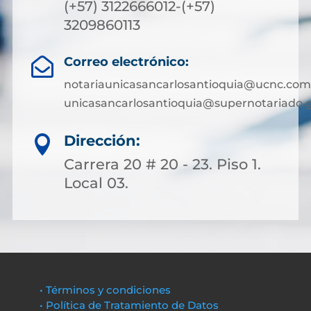
(+57) 3122666012-(+57)
3209860113
Correo electrónico:

notariaunicasancarlosantioquia@ucnc.com
unicasancarlosantioquia@supernotariado.g
Dirección:

Carrera 20 # 20 - 23. Piso 1.
Local 03.
• Términos y condiciones
• Política de Tratamiento de Datos