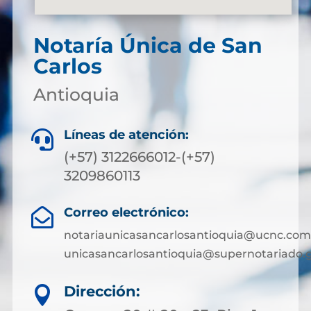
Notaría Única de San
Carlos
Antioquia
Líneas de atención:

(+57) 3122666012-(+57)
3209860113
Correo electrónico:

notariaunicasancarlosantioquia@ucnc.com
unicasancarlosantioquia@supernotariado.g
Dirección:
