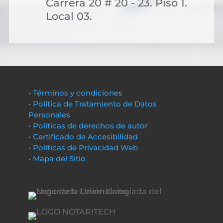
Carrera 20 # 20 - 23. Piso 1.
Local 03.
• Términos y condiciones
• Política de Tratamiento de Datos
Personales
• Políticas de derechos de autor
• Certificado de Accesibilidad
• Políticas de Privacidad Web
• Mapa del Sitio