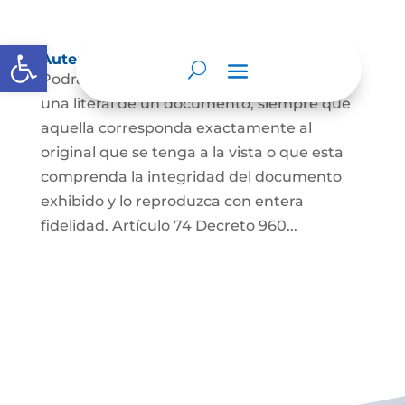
Abrir barra de herramientas
Autenticación de Copias
Podrá autenticarse una copia mecánica o
una literal de un documento, siempre que
aquella corresponda exactamente al
original que se tenga a la vista o que esta
comprenda la integridad del documento
exhibido y lo reproduzca con entera
fidelidad. Artículo 74 Decreto 960...