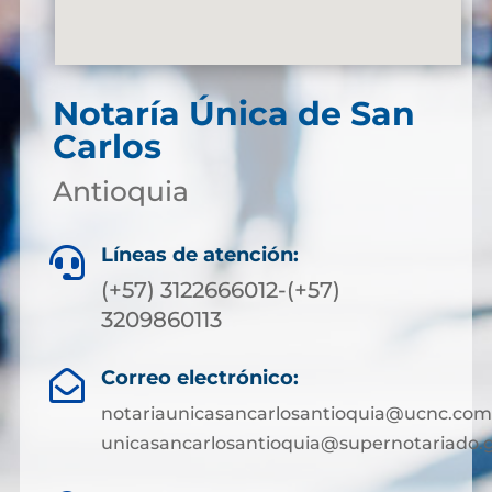
Notaría Única de San
Carlos
Antioquia
Líneas de atención:

(+57) 3122666012-(+57)
3209860113
Correo electrónico:

notariaunicasancarlosantioquia@ucnc.com
unicasancarlosantioquia@supernotariado.g