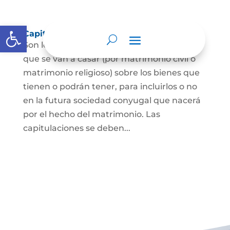
Abrir barra de herramientas
Capitulaciones Matrimoniales
Son los acuerdos que hacen las personas
que se van a casar (por matrimonio civil o
matrimonio religioso) sobre los bienes que
tienen o podrán tener, para incluirlos o no
en la futura sociedad conyugal que nacerá
por el hecho del matrimonio. Las
capitulaciones se deben...