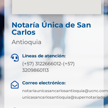
Notaría Única de San
Carlos
Antioquia
Líneas de atención:

(+57) 3122666012-(+57)
3209860113
Correo electrónico:

notariaunicasancarlosantioquia@ucnc.com
unicasancarlosantioquia@supernotariado.g