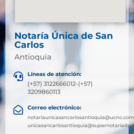
Notaría Única de San
Carlos
Antioquia
Líneas de atención:

(+57) 3122666012-(+57)
3209860113
Correo electrónico:

notariaunicasancarlosantioquia@ucnc.com
unicasancarlosantioquia@supernotariado.g