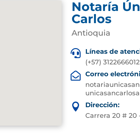
Notaría Ún
Carlos
Antioquia
Líneas de atenc

(+57) 3122666012
Correo electrón

notariaunicasa
unicasancarlosa
Dirección:

Carrera 20 # 20 -