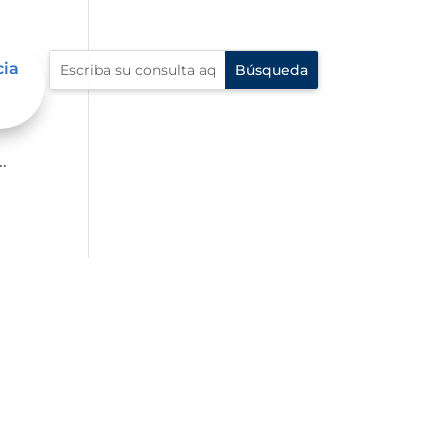
cia
p?
.