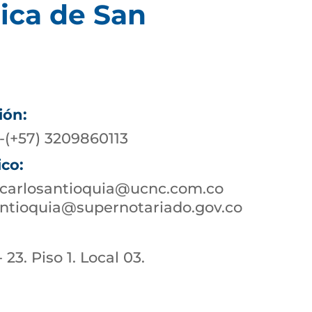
ica de San
ión:
-(+57) 3209860113
ico:
ncarlosantioquia@ucnc.com.co
ntioquia@supernotariado.gov.co
 23. Piso 1. Local 03.