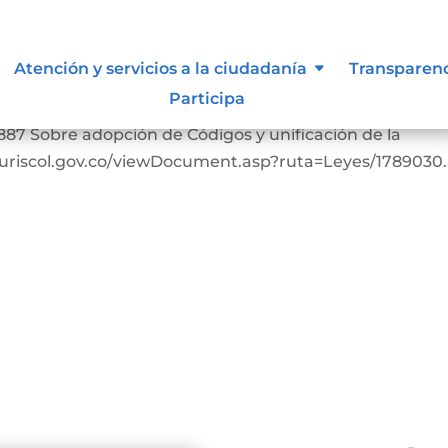
Atención y servicios a la ciudadanía
Transparen
Participa
bia. https://www.suin-juriscol.gov.co/viewDocument.as
887 Sobre adopción de Códigos y unificación de la
-juriscol.gov.co/viewDocument.asp?ruta=Leyes/1789030..