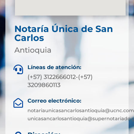
Notaría Única de San
Carlos
Antioquia
Líneas de atención:

(+57) 3122666012-(+57)
3209860113
Correo electrónico:

notariaunicasancarlosantioquia@ucnc.com
unicasancarlosantioquia@supernotariado.g