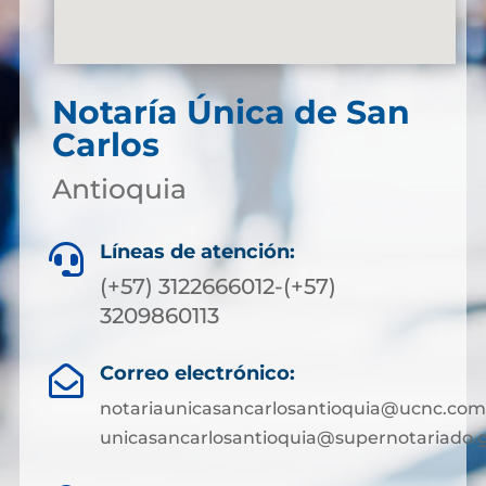
Notaría Única de San
Carlos
Antioquia
Líneas de atención:

(+57) 3122666012-(+57)
3209860113
Correo electrónico:

notariaunicasancarlosantioquia@ucnc.com
unicasancarlosantioquia@supernotariado.g