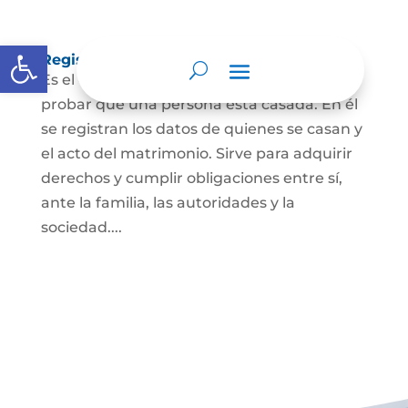
Abrir barra de herramientas
Registro Civil de Matrimonio
Es el documento público necesario para
probar que una persona está casada. En él
se registran los datos de quienes se casan y
el acto del matrimonio. Sirve para adquirir
derechos y cumplir obligaciones entre sí,
ante la familia, las autoridades y la
sociedad....