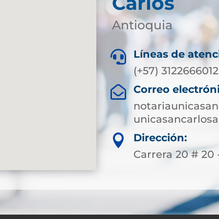
Carlos
Antioquia
Líneas de atenc

(+57) 3122666012
Correo electrón

notariaunicasa
unicasancarlosa
Dirección:

Carrera 20 # 20 -