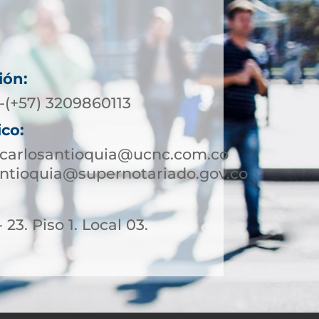
ión:
-(+57) 3209860113
ico:
ncarlosantioquia@ucnc.com.co
ntioquia@supernotariado.gov.co
 23. Piso 1. Local 03.